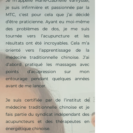
Je
m’appelle Marie-Gabrielle Vanryssel,
je suis infirmière et passionnée par la
MTC, c'est pour cela que j’ai décidé
d’être praticienne. Ayant eu moi-même
des problèmes de dos, je me suis
tournée vers l’acupuncture et les
résultats ont été incroyables. Cela m’a
orienté vers l’apprentissage de la
médecine traditionnelle chinoise. J’ai
d’abord pratiqué les massages avec
points d’acupression sur mon
entourage pendant quelques années
avant de me lancer.
Je suis certifiée par de l’institut de
médecine traditionnelle chinoise et je
fais partie du syndicat indépendant des
acupuncteurs et des thérapeutes en
énergétique chinoise.