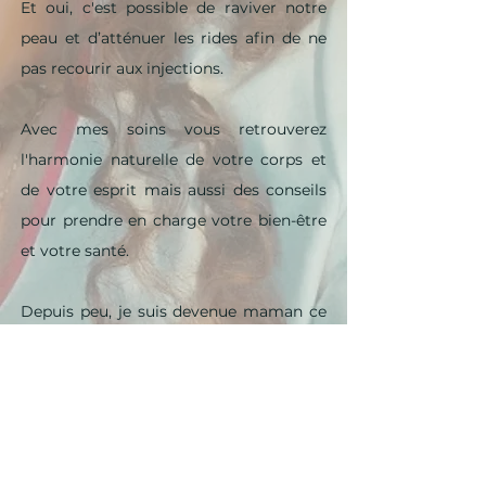
Et oui, c'est possible de raviver notre
peau et d’atténuer les rides afin de ne
pas recourir aux injections.
Avec mes soins vous retrouverez
l'harmonie naturelle de votre corps et
de votre esprit mais aussi des conseils
pour prendre en charge votre bien-être
et votre santé.
Depuis peu, je suis devenue maman ce
qui a réorganisé mon intérieur. De ce
fait, je propose actuellement des
rendez-vous à domicile sur Toulouse les
mardis et jeudis le temps de trouver un
cabinet compatible avec mes horaires