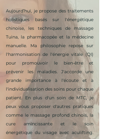
Aujourd’hui, je propose des traitements
holistiques basés sur l'énergétique
chinoise, les techniques de massage
Tuina, la pharmacopée et la médecine
manuelle. Ma philosophie repose sur
l'harmonisation de l'énergie vitale (QI)
pour promouvoir le bien-être et
prévenir les maladies. J'accorde une
grande importance à l'écoute et à
l'individualisation des soins pour chaque
patient. En plus d'un soin de MTC, je
peux vous proposer d'autres pratiques
comme le massage profond chinois, la
cure amincissante et le soin
énergétique du visage avec aculifting.